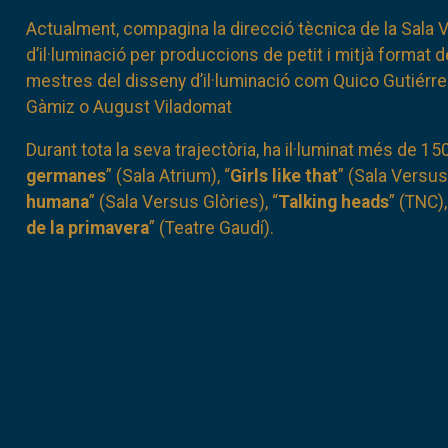
Actualment, compagina la direcció tècnica de la Sala 
d’il·luminació per produccions de petit i mitjà format d
mestres del disseny d’il·luminació com Quico Gutiérrez
Gàmiz o August Viladomat
Durant tota la seva trajectòria, ha il·luminat més de 15
germanes
” (Sala Atrium), “
Girls like that
” (Sala Versus 
humana
” (Sala Versus Glòries), “
Talking heads
” (TNC),
de la primavera
” (Teatre Gaudí).