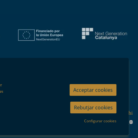
er
Acceptar cookies
es
Rebutjar cookies
Política de privacitat
|
Política de cookies
|
Com arribar-hi
Configurar cookies