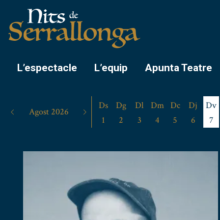
L’espectacle
L’equip
Apunta Teatre
Ds
Dg
Dl
Dm
Dc
Dj
Dv
Agost 2026
1
2
3
4
5
6
7