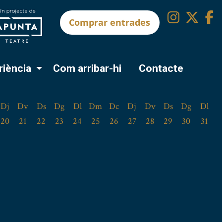
Link a 
Link
L
Comprar entrades
riència
Com arribar-hi
Contacte
Dj
Dv
Ds
Dg
Dl
Dm
Dc
Dj
Dv
Ds
Dg
Dl
20
21
22
23
24
25
26
27
28
29
30
31