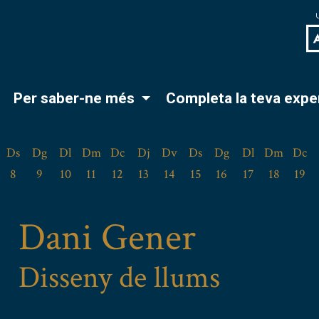
Per saber-ne més
Completa la teva expe
Ds
Dg
Dl
Dm
Dc
Dj
Dv
Ds
Dg
Dl
Dm
Dc
8
9
10
11
12
13
14
15
16
17
18
19
Dani Gener
Disseny de llums