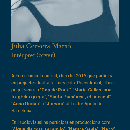
Júlia Cervera Marsó
Diapositiva 1 de 1
Intèrpret (cover)
Actriu i cantant contralt, des del 2016 que participa
en projectes teatrals i musicals. Recentment, l’heu
pogut veure a “
Cop de Rock
”, “
Maria Callas, una
tragèdia grega
”, “
Santa Paciència, el musical
”,
"
Anna Dodas
" o “
Jueves
” al Teatre Apolo de
Barcelona.
En l’audiovisual ha participat en produccions com
“
Algun dia tots serem jo
”, “
Natura Sàvia
”, “
Nero
”,