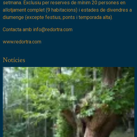
setmana. Exclusiu per reserves de mínim 20 persones en
allotjament complet (9 habitacions) i estades de divendres a
diumenge (excepte festius, ponts i temporada alta).
Contacta amb info@redortra.com
www.redortra.com
Notícies